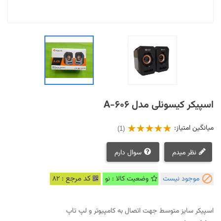
اسپیکر کیسونلی مدل A-606
میانگین امتیاز:
(1)
نظر میدم
سوال دارم

کد مرجع :
موجود نیست
وضعیت کالا : نو
82
اسپیکر سایز متوسط جهت اتصال به کامپیوتر و لپ تاپ