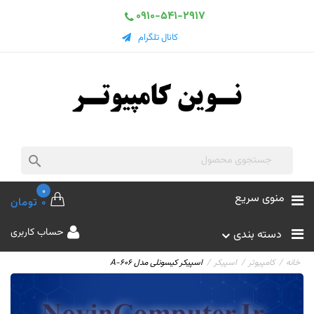
0910-541-2917
کانال تلگرام

0
منوی سریع
0 تومان
حساب کاربری
دسته بندی
خانه
کامپیوتر
اسپیکر
اسپیکر کیسونلی مدل A-606