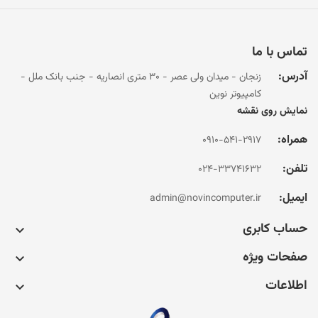
تماس با ما
آدرس:
زنجان - میدان ولی عصر - 30 متری انصاریه - جنب بانک ملل -
کامپیوتر نوین
نمایش روی نقشه
همراه:
0910-541-2917
تلفن:
024-33741632
ایمیل:
admin@novincomputer.ir
حساب کابری

صفحات ویژه

اطلاعات
