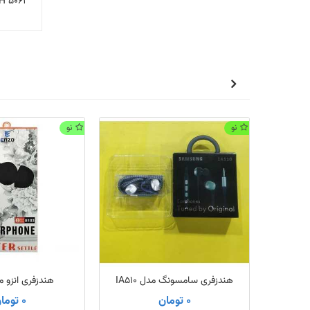
TH 5062 از همین صفحه اقدام نموده و محصول را به سبد خرید خود
نو
نو
هندزفری سامسونگ مدل IA510
هندزفری انزو مدل 
0 تومان
0 تومان