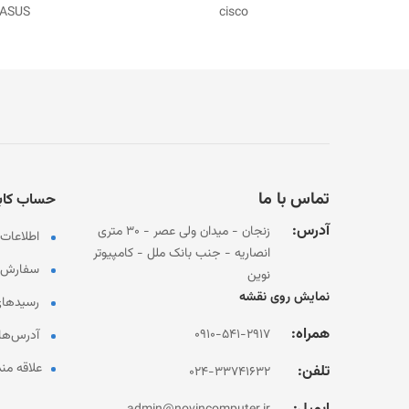
cisco
D-LINK
تماس با ما
حساب کاب
آدرس:
زنجان - میدان ولی عصر - 30 متری
اطلاعا
انصاریه - جنب بانک ملل - کامپیوتر
سفارش‌ه
نوین
نمایش روی نقشه
رسیدهای
همراه:
0910-541-2917
آدرس‌ها
علاقه من
تلفن:
024-33741632