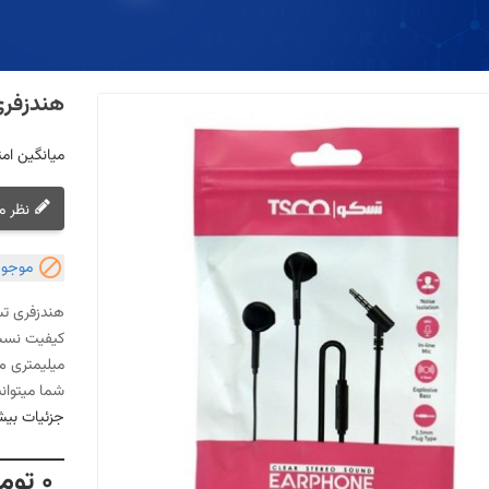
هندزفری ت
میانگین امتی
نظر م

موجود
میلیمتری م
شما میتوان
جزئیات بیش
0 تومان