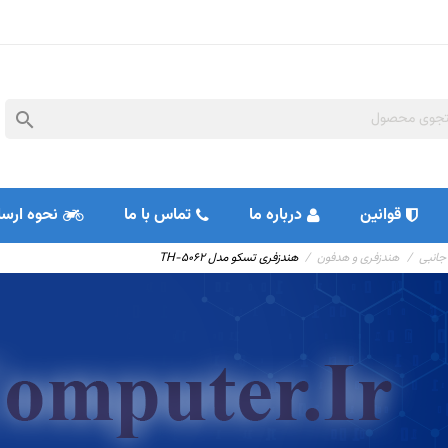

قوانین
درباره ما
تماس با ما
نحوه ارسا
 جانبی
هندزفری و هدفون
هندزفری تسکو مدل TH-5062