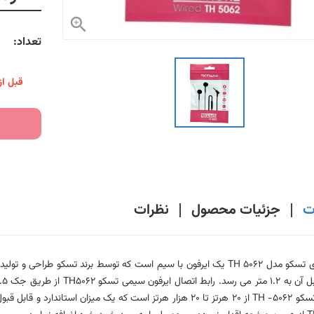

تعداد:
قبل از
ت
جزئیات محصول
نظرات
سیمی تسکو TH -5062 از 20 هرتز تا 20 هزار هرتز است که یک میزان 