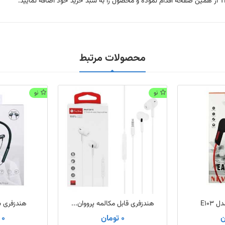
 اضافه نمایید.
محصولات مرتبط
نو
نو
E103
هندزفری قابل مکالمه پرووان...
هندزفری بل
0 تومان
0 تومان