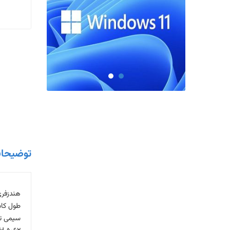
توضیحا