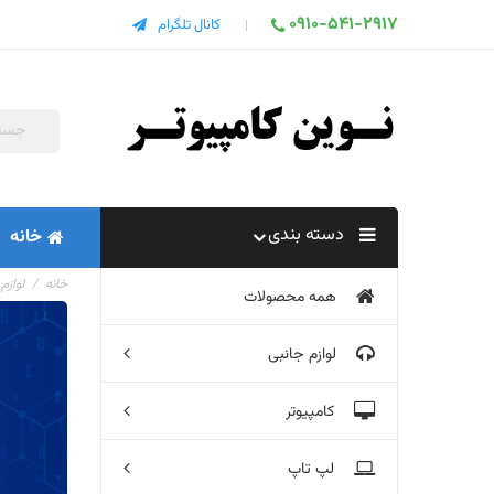
0910-541-2917
کانال تلگرام
دسته بندی
خانه
خانه
لوازم
همه محصولات
لوازم جانبی
کامپیوتر
لپ تاپ