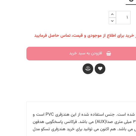
 خرید برای اطلاع از موجودی و قیمت، تماس حاصل فرمایید
افزودن به سبد خرید
هندزفری تسکو مدل TH 5062 یک ایرفون با سیم است که توسط برند تسکو طراحی و تولید شده است. جنس استفاده شده از این هندزفری PVC است و
طول کابل آن به 1.2 متر می رسد. رابط اتصال ایرفون سیمی تسکو TH5062 از طریق جک 3.5 میلی متری صدا(AUX) می باشد. فرکانس پاسخگویی هدفون
استاندارد و قابل قبول می باشد. هم اکنون می توانید برای خرید هندزفری تسکو مدل