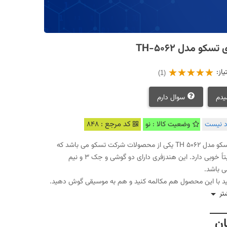
سکو مدل TH-5062
از:
(1)
یدم
سوال دارم
کد مرجع :
 نیست
وضعیت کالا : نو
848
هندزفری تسکو مدل TH 5062 یکی از محصولات شرکت تسکو می باشد که
کیفیت نسبتاً خوبی دارد. این هندزفری دارای دو گوشی و جک ۳ و نیم
ی باشد.
ید با این محصول هم مکالمه کنید و هم به موسیقی گوش دهید.

تر