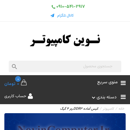
0910-541-2917
کانال تلگرام

0
منوی سریع
0 تومان
حساب کاربری
دسته بندی
خانه
کامپیوتر
کیس آماده DDR3،رم 4 گیگ