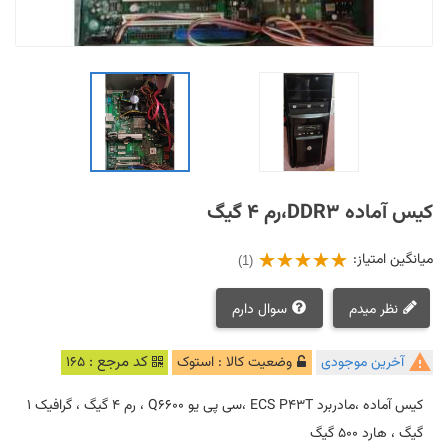
کیس آماده DDR3،رم 4 گیگ
میانگین امتیاز:
(1)
نظر میدم
سوال دارم

کد مرجع :
آخرین موجودی
وضعیت کالا : استوک
165
کیس آماده ،مادربرد ECS P43T ،سی پی یو Q6600 ، رم 4 گیگ ، گرافیک 1
گیگ ، هارد 500 گیگ