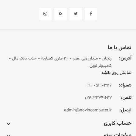
تماس با ما
آدرس:
زنجان - میدان ولی عصر - 30 متری انصاریه - جنب بانک ملل -
کامپیوتر نوین
نمایش روی نقشه
همراه:
0910-541-2917
تلفن:
024-33741632
ایمیل:
admin@novincomputer.ir
حساب کابری

صفحات ویژه