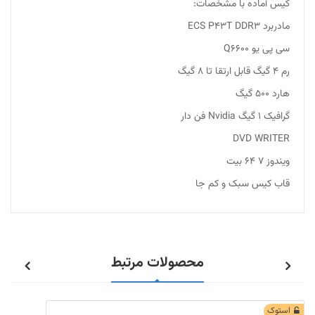
کیس آماده با مشخصات:
مادربرد ECS P43T DDR3
سی پی یو Q6600
رم ۴ گیگ قابل ارتقا تا ۸ گیگ
هارد ۵۰۰ گیگ
گرافیک ۱ گیگ Nvidia فن دار
DVD WRITER
ویندوز ۷ ۶۴ بیت
قاب کیس سبک و کم جا
محصولات مرتبط
استوک