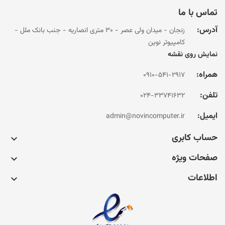
تماس با ما
آدرس:
زنجان - میدان ولی عصر - 30 متری انصاریه - جنب بانک ملل -
کامپیوتر نوین
نمایش روی نقشه
همراه:
0910-541-2917
تلفن:
024-33741632
ایمیل:
admin@novincomputer.ir
حساب کابری

صفحات ویژه

اطلاعات
