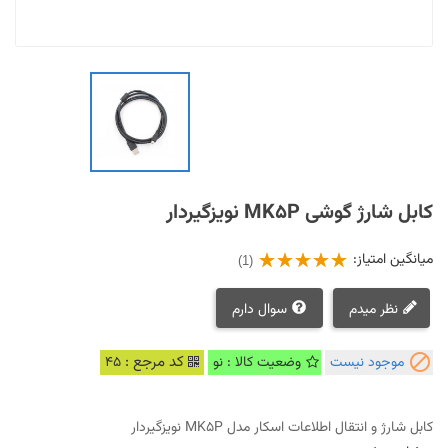
کابل شارژ گوشی MK5P نویزگیردار
میانگین امتیاز:
(1)
نظر میدم
سوال دارم

کد مرجع :
موجود نیست
وضعیت کالا : نو
45
کابل شارژ و انتقال اطلاعات اسکار مدل MK5P نویزگیردار