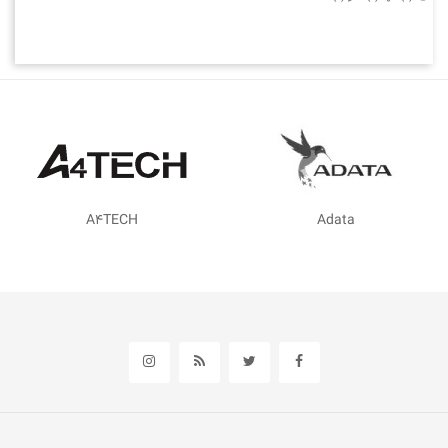
4TECH
Adata