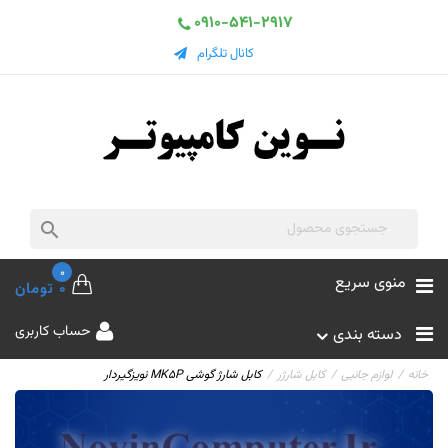
0910-541-2917
کانال تلگرام

0
منوی سریع
0 تومان
حساب کاربری
دسته بندی
خانه
لوازم جانبی
کابل شارژر
کابل شارژ گوشی MK5P نویزگیردار